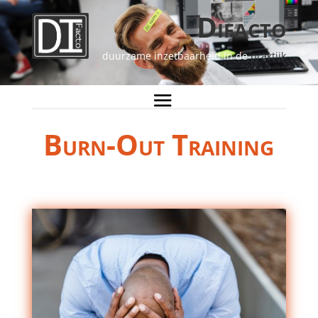
Difacto
duurzame inzetbaarheid in de
praktijk
Burn-Out Training