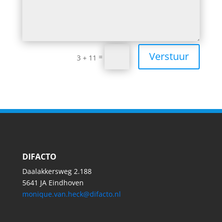
Verstuur
=
3 + 11
DIFACTO
Daalakkersweg 2.188
5641 JA Eindhoven
monique.van.heck@difacto.nl