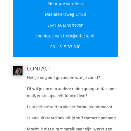
Monique van Heck
Daalakkersweg 2.188
5641 JA Eindhoven
monique.van.heck@difacto.nl
06 – 515 33 660
CONTACT
Heb je nog niet gevonden wat je zoekt?
Of wil je om een andere reden graag contact per
mail, whatsapp, telefoon of live?
Laat het me weten via het formulier hiernaast.
Je kan uiteraard ook altijd zelf contact opnemen.
Mocht ik niet direct bereikbaar zijn, werkt een