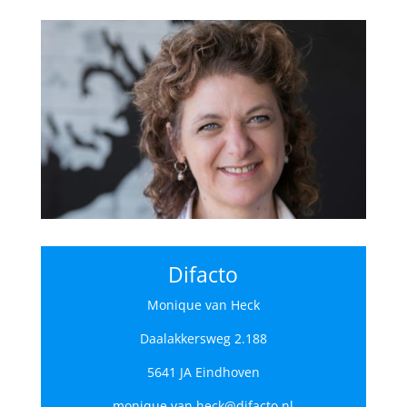
Difacto
Monique van Heck
Daalakkersweg 2.188
5641 JA Eindhoven
monique.van.heck@difacto.nl