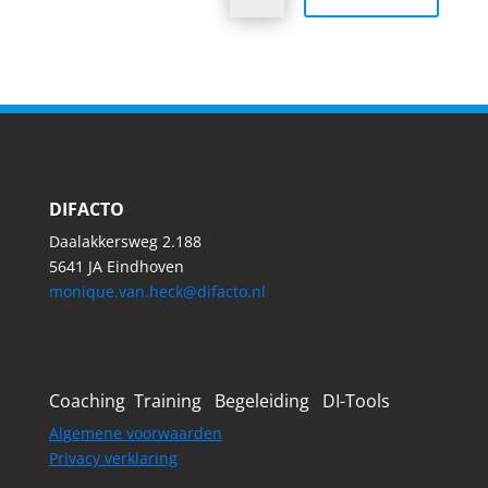
DIFACTO
Daalakkersweg 2.188
5641 JA Eindhoven
monique.van.heck@difacto.nl
Coaching Training Begeleiding DI-Tools
Algemene voorwaarden
Privacy verklaring