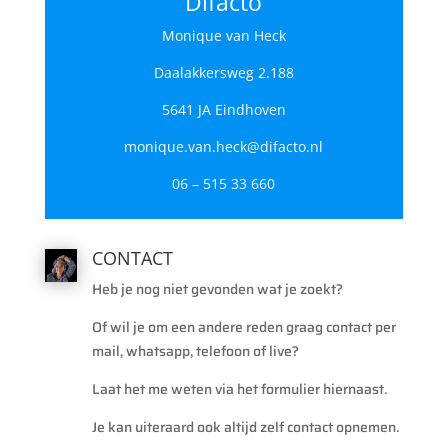
Difacto
Monique van Heck
Daalakkersweg 2.188
5641 JA Eindhoven
monique.van.heck@difacto.nl
06 – 515 33 660
CONTACT
Heb je nog niet gevonden wat je zoekt?
Of wil je om een andere reden graag contact per
mail, whatsapp, telefoon of live?
Laat het me weten via het formulier hiernaast.
Je kan uiteraard ook altijd zelf contact opnemen.