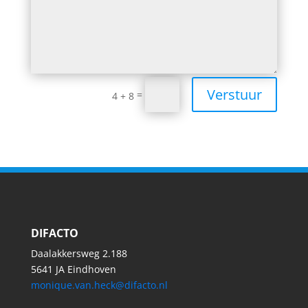
Verstuur
=
4 + 8
DIFACTO
Daalakkersweg 2.188
5641 JA Eindhoven
monique.van.heck@difacto.nl