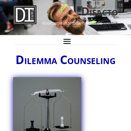
Difacto
duurzame inzetbaarheid in de
praktijk
Dilemma Counseling