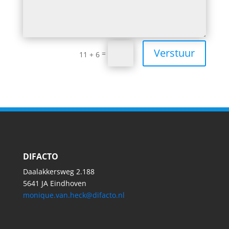
Verstuur
=
11 + 6
DIFACTO
Daalakkersweg 2.188
5641 JA Eindhoven
monique.van.heck@difacto.nl