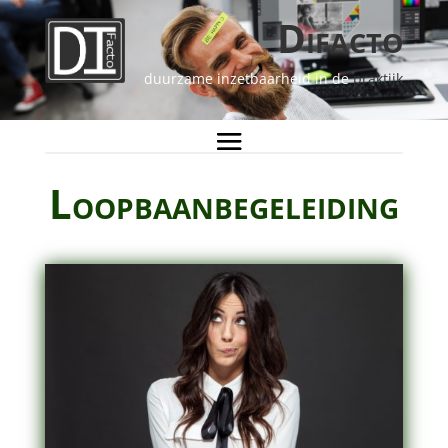
Difacto
duurzame inzetbaarheid in de
praktijk
Loopbaanbegeleiding