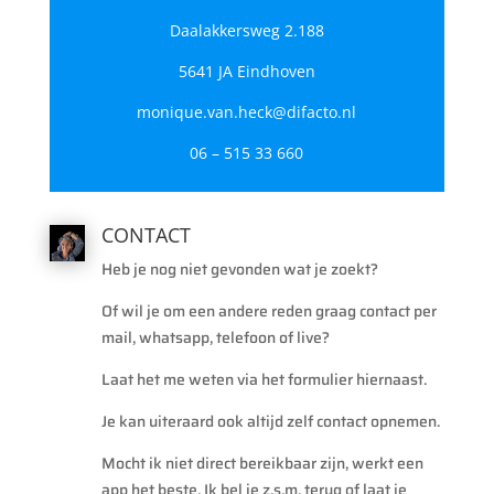
Daalakkersweg 2.188
5641 JA Eindhoven
monique.van.heck@difacto.nl
06 – 515 33 660
CONTACT
Heb je nog niet gevonden wat je zoekt?
Of wil je om een andere reden graag contact per
mail, whatsapp, telefoon of live?
Laat het me weten via het formulier hiernaast.
Je kan uiteraard ook altijd zelf contact opnemen.
Mocht ik niet direct bereikbaar zijn, werkt een
app het beste. Ik bel je z.s.m. terug of laat je