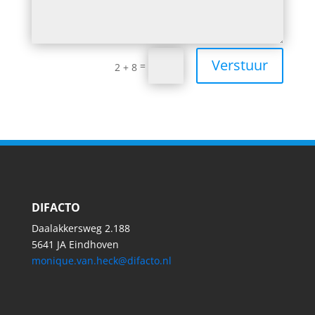
Verstuur
=
2 + 8
DIFACTO
Daalakkersweg 2.188
5641 JA Eindhoven
monique.van.heck@difacto.nl