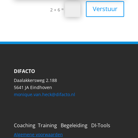
Verstuur
=
2 + 6
DIFACTO
Daalakkersweg 2.188
5641 JA Eindhoven
monique.van.heck@difacto.nl
Coaching Training Begeleiding DI-Tools
Algemene voorwaarden