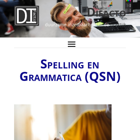
Difacto
duurzame inzetbaarheid in de
praktijk
Spelling en
Grammatica (QSN)