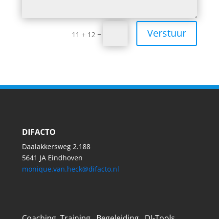
Verstuur
=
11 + 12
DIFACTO
Daalakkersweg 2.188
5641 JA Eindhoven
monique.van.heck@difacto.nl
Coaching Training Begeleiding DI-Tools