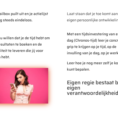
ilbox puilt uit en je actielijst
Laat staan dat je toe komt aan
og steeds eindeloos.
eigen persoonlijke ontwikkelin
Met een tijdsinvestering van 
ou willen dat je de tijd hebt om
dag (Chronos-tijd) leer je conc
esultaten te boeken en de
grip te krijgen op je tijd, op de
teit te leveren die jij voor
invulling van je dag, op je werk
 hebt.
Leer hoe je nog meer zelf je k
kunt bepalen
.
Eigen regie bestaat b
eigen
verantwoordelijkheid