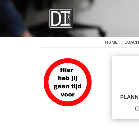
HOME
COACH
plann
c