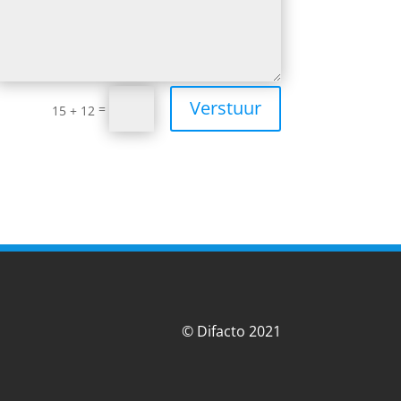
Verstuur
=
15 + 12
©
Difacto 2021