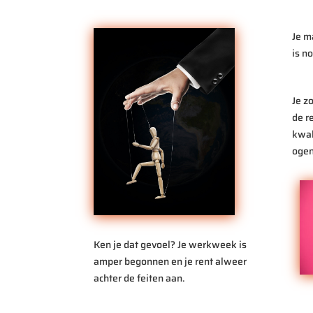
Je ma
is n
Je z
de r
kwali
ogen
Ken je dat gevoel? Je werkweek is
amper begonnen en je rent alweer
achter de feiten aan.