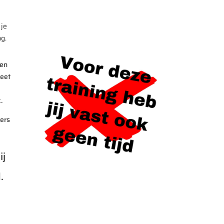
 je
g.
een
reet
.
oers
ij
.