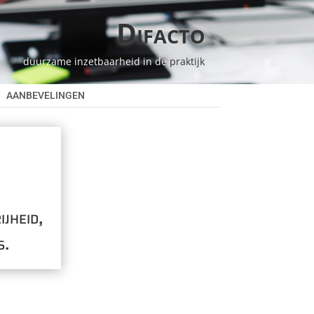
Difacto
duurzame inzetbaarheid in de
praktijk
AANBEVELINGEN
jheid,
s.